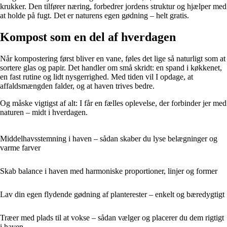
krukker. Den tilfører næring, forbedrer jordens struktur og hjælper med
at holde på fugt. Det er naturens egen gødning – helt gratis.
Kompost som en del af hverdagen
Når kompostering først bliver en vane, føles det lige så naturligt som at
sortere glas og papir. Det handler om små skridt: en spand i køkkenet,
en fast rutine og lidt nysgerrighed. Med tiden vil I opdage, at
affaldsmængden falder, og at haven trives bedre.
Og måske vigtigst af alt: I får en fælles oplevelse, der forbinder jer med
naturen – midt i hverdagen.
Middelhavsstemning i haven – sådan skaber du lyse belægninger og
varme farver
Skab balance i haven med harmoniske proportioner, linjer og former
Lav din egen flydende gødning af planterester – enkelt og bæredygtigt
Træer med plads til at vokse – sådan vælger og placerer du dem rigtigt
i haven