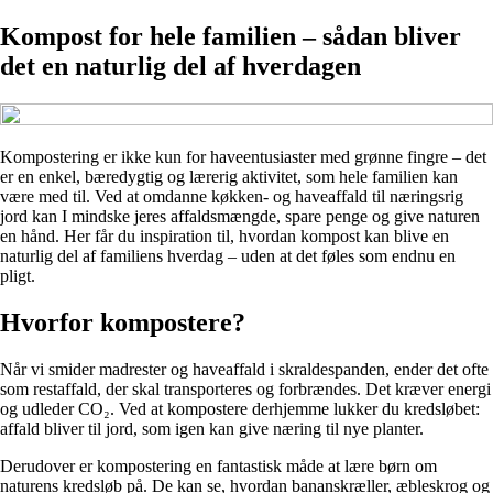
Kompost for hele familien – sådan bliver
det en naturlig del af hverdagen
Kompostering er ikke kun for haveentusiaster med grønne fingre – det
er en enkel, bæredygtig og lærerig aktivitet, som hele familien kan
være med til. Ved at omdanne køkken- og haveaffald til næringsrig
jord kan I mindske jeres affaldsmængde, spare penge og give naturen
en hånd. Her får du inspiration til, hvordan kompost kan blive en
naturlig del af familiens hverdag – uden at det føles som endnu en
pligt.
Hvorfor kompostere?
Når vi smider madrester og haveaffald i skraldespanden, ender det ofte
som restaffald, der skal transporteres og forbrændes. Det kræver energi
og udleder CO₂. Ved at kompostere derhjemme lukker du kredsløbet:
affald bliver til jord, som igen kan give næring til nye planter.
Derudover er kompostering en fantastisk måde at lære børn om
naturens kredsløb på. De kan se, hvordan bananskræller, æbleskrog og