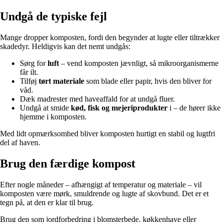
Undgå de typiske fejl
Mange dropper komposten, fordi den begynder at lugte eller tiltrækker
skadedyr. Heldigvis kan det nemt undgås:
Sørg for
luft
– vend komposten jævnligt, så mikroorganismerne
får ilt.
Tilføj
tørt materiale
som blade eller papir, hvis den bliver for
våd.
Dæk madrester med haveaffald for at undgå fluer.
Undgå at smide
kød, fisk og mejeriprodukter
i – de hører ikke
hjemme i komposten.
Med lidt opmærksomhed bliver komposten hurtigt en stabil og lugtfri
del af haven.
Brug den færdige kompost
Efter nogle måneder – afhængigt af temperatur og materiale – vil
komposten være mørk, smuldrende og lugte af skovbund. Det er et
tegn på, at den er klar til brug.
Brug den som jordforbedring i blomsterbede, køkkenhave eller