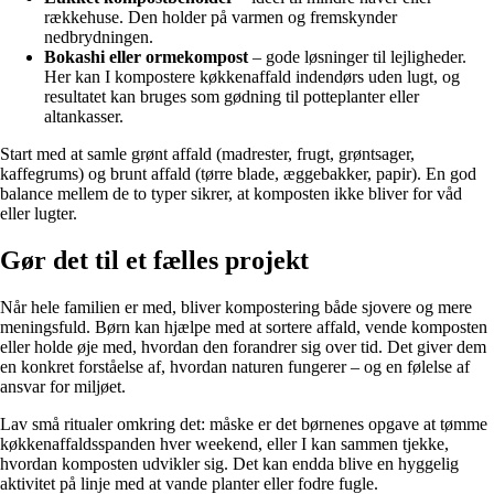
rækkehuse. Den holder på varmen og fremskynder
nedbrydningen.
Bokashi eller ormekompost
– gode løsninger til lejligheder.
Her kan I kompostere køkkenaffald indendørs uden lugt, og
resultatet kan bruges som gødning til potteplanter eller
altankasser.
Start med at samle grønt affald (madrester, frugt, grøntsager,
kaffegrums) og brunt affald (tørre blade, æggebakker, papir). En god
balance mellem de to typer sikrer, at komposten ikke bliver for våd
eller lugter.
Gør det til et fælles projekt
Når hele familien er med, bliver kompostering både sjovere og mere
meningsfuld. Børn kan hjælpe med at sortere affald, vende komposten
eller holde øje med, hvordan den forandrer sig over tid. Det giver dem
en konkret forståelse af, hvordan naturen fungerer – og en følelse af
ansvar for miljøet.
Lav små ritualer omkring det: måske er det børnenes opgave at tømme
køkkenaffaldsspanden hver weekend, eller I kan sammen tjekke,
hvordan komposten udvikler sig. Det kan endda blive en hyggelig
aktivitet på linje med at vande planter eller fodre fugle.